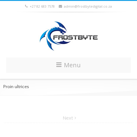
+27 82 683 7578
admin@frostbytedigital.co.za
Menu
Proin ultrices
Next