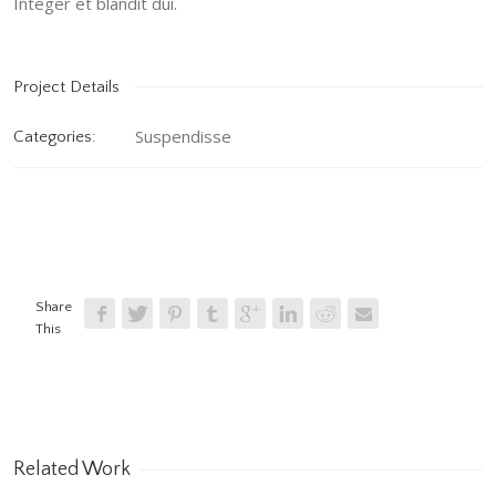
Integer et blandit dui.
Project Details
Suspendisse
Categories:
Share
This
Related Work